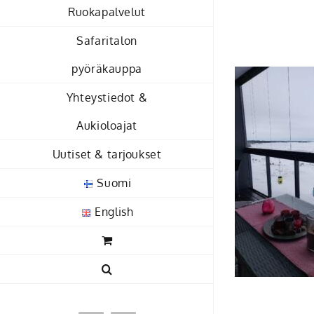
Skip
Ruokapalvelut
to
Safaritalon
content
pyöräkauppa
Yhteystiedot &
Aukioloajat
Uutiset & tarjoukset
Suomi
English