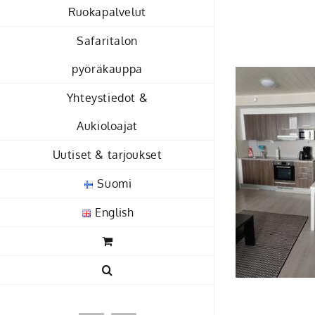
Skip
Ruokapalvelut
to
Safaritalon
content
pyöräkauppa
Yhteystiedot &
Aukioloajat
Uutiset & tarjoukset
Suomi
English