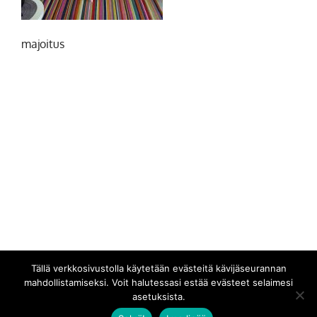
majoitus
Tällä verkkosivustolla käytetään evästeitä kävijäseurannan
mahdollistamiseksi. Voit halutessasi estää evästeet selaimesi
asetuksista.