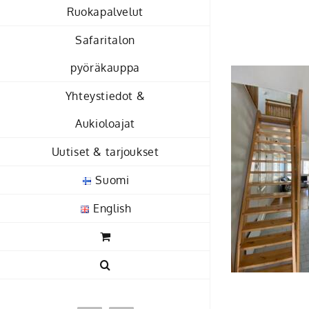
Skip
Ruokapalvelut
to
Safaritalon
content
pyöräkauppa
Yhteystiedot &
Aukioloajat
Uutiset & tarjoukset
Suomi
English