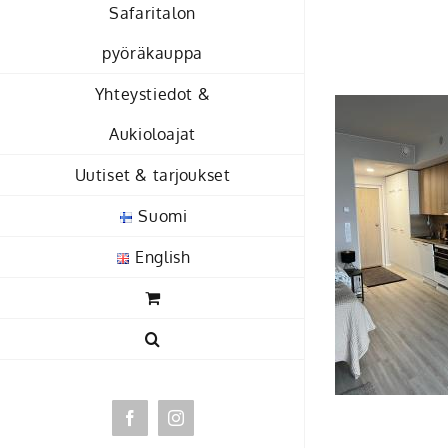
Skip
Safaritalon
to
pyöräkauppa
content
Yhteystiedot &
Aukioloajat
Uutiset & tarjoukset
Suomi
English
Facebook
Instagram