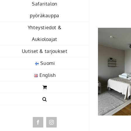
Skip
Safaritalon
to
pyöräkauppa
content
Yhteystiedot &
Aukioloajat
Uutiset & tarjoukset
Suomi
English
Facebook
Instagram