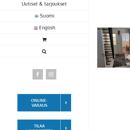
Skip
Uutiset & tarjoukset
to
Suomi
content
English
Facebook
Instagram
ONLINE-
VARAUS
TILAA