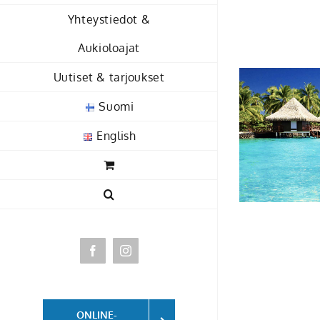
Skip
Yhteystiedot &
to
Aukioloajat
content
Uutiset & tarjoukset
Suomi
English
Facebook
Instagram
ONLINE-