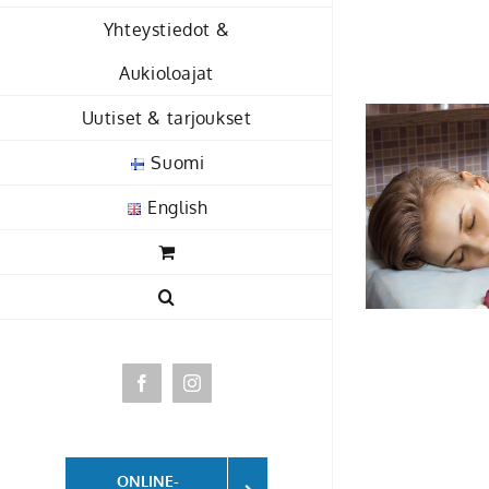
Skip
Yhteystiedot &
to
Aukioloajat
content
Uutiset & tarjoukset
Suomi
English
Facebook
Instagram
ONLINE-