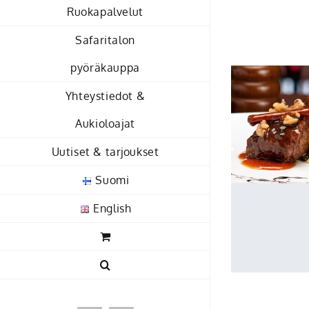
Skip
Ruokapalvelut
to
Safaritalon
content
pyöräkauppa
Yhteystiedot &
Aukioloajat
Uutiset & tarjoukset
Suomi
English