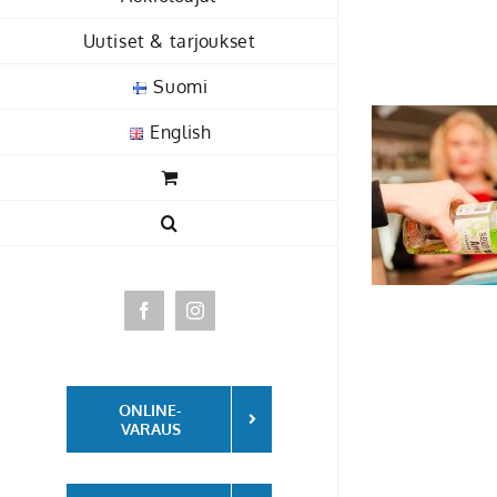
Skip
Uutiset & tarjoukset
to
content
Suomi
English
Facebook
Instagram
ONLINE-
VARAUS