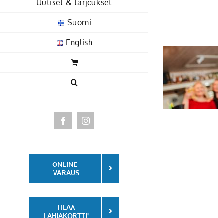
Uutiset & tarjoukset
Skip
to
Suomi
content
English
Facebook
Instagram
ONLINE-
VARAUS
TILAA
LAHJAKORTTI!