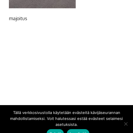
majoitus
Tällä verkkosivustolla käytetään evästeitä kävijäseurannan
mahdollistamiseksi. Voit halutessasi estää evästeet selaimesi
asetuksista.