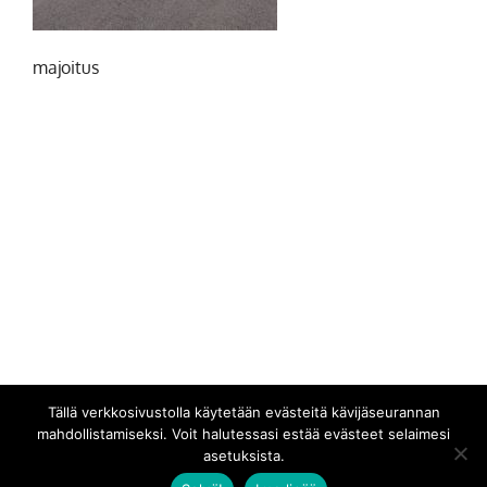
majoitus
Tällä verkkosivustolla käytetään evästeitä kävijäseurannan
mahdollistamiseksi. Voit halutessasi estää evästeet selaimesi
asetuksista.