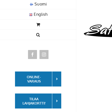
Skip
Suomi
to
English
content
Facebook
Instagram
ONLINE-
VARAUS
TILAA
LAHJAKORTTI!