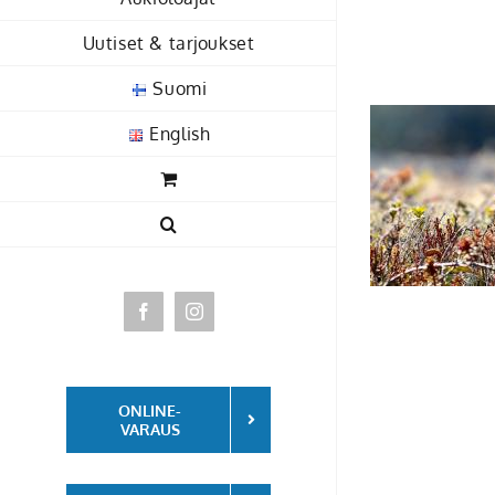
Skip
Uutiset & tarjoukset
to
content
Suomi
English
Facebook
Instagram
ONLINE-
VARAUS