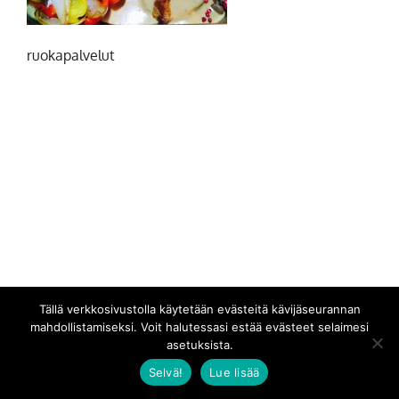
ruokapalvelut
Tällä verkkosivustolla käytetään evästeitä kävijäseurannan
mahdollistamiseksi. Voit halutessasi estää evästeet selaimesi
asetuksista.
Selvä!
Lue lisää