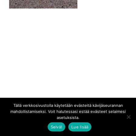
Tällä verkkosivustolla käytetään evästeitä kävijäseurannan
mahdollistamiseksi. Voit halutessasi estää evästeet selaimesi
asetuksista.
Selvä!
Lue lisää