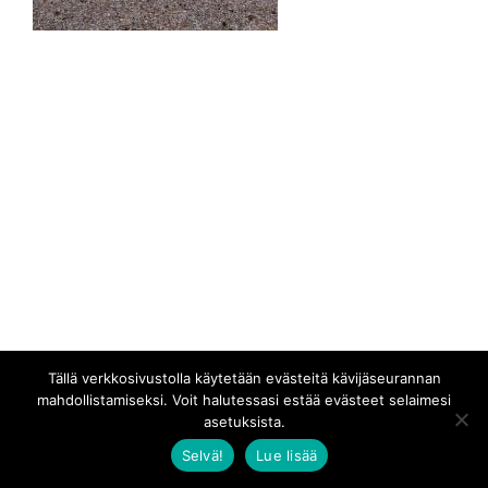
Tällä verkkosivustolla käytetään evästeitä kävijäseurannan
mahdollistamiseksi. Voit halutessasi estää evästeet selaimesi
asetuksista.
Selvä!
Lue lisää