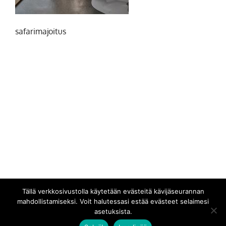
safarimajoitus
Tällä verkkosivustolla käytetään evästeitä kävijäseurannan
mahdollistamiseksi. Voit halutessasi estää evästeet selaimesi
asetuksista.