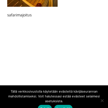
safarimajoitus
Tällä verkkosivustolla käytetään evästeitä kävijäseurannan
mahdollistamiseksi. Voit halutessasi estää evästeet selaimesi
asetuksista.