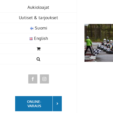
Skip
Aukioloajat
to
content
Uutiset & tarjoukset
Suomi
English
Facebook
Instagram
ONLINE-
VARAUS