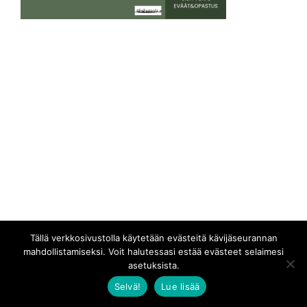
Tällä verkkosivustolla käytetään evästeitä kävijäseurannan
mahdollistamiseksi. Voit halutessasi estää evästeet selaimesi
asetuksista.
Selvä!
Lue lisää