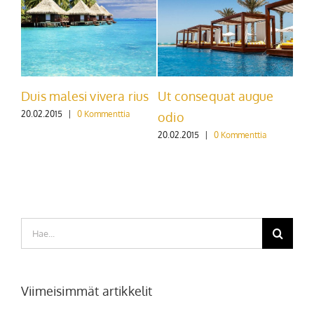
 consequat augue
Nullam non augue eget
Sed ut pe
20.02.2015
|
0 Kommenttia
21.05.2015
|
io
02.2015
|
0 Kommenttia
Etsi
...
Viimeisimmät artikkelit