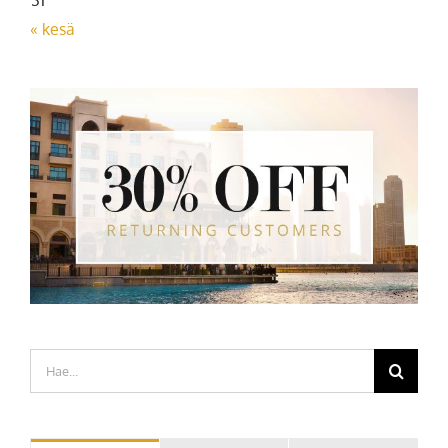
« kesä
Etsi
...