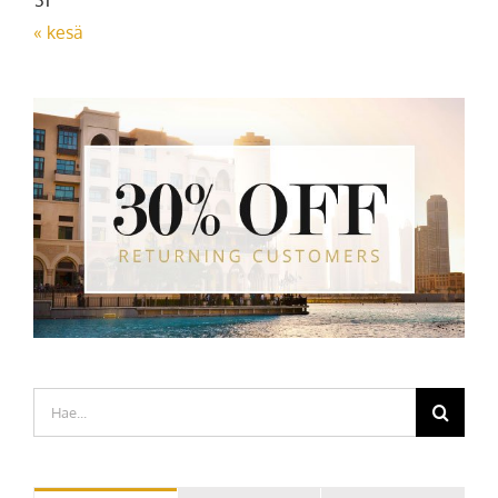
« kesä
Etsi
...
Kommentt
Popular
Recent